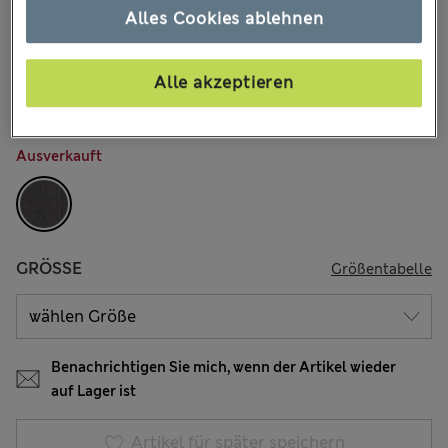
€19.00
Alle Preise enthalten Steuern und Abgaben
Alles Cookies ablehnen
62 Bewertungen
Alle akzeptieren
Zwei kaufen, 20 % sparen
FARBE:
Grau
Ausverkauft
GRÖSSE
Größentabelle
Benachrichtigen Sie mich, wenn der Artikel wieder
auf Lager ist
Artikel für später speichern