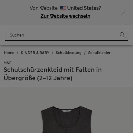
Alle Zölle bezahlt
Lust auf 10 % Rabatt? Greifen Sie zu – und dazu weitere exklusive Prämien, wenn Sie Mitglied bei Sparks werden
Von Website
United States?
Zur Website wechseln
Menü
Anmelden
Gespeichert
Tasche
Home
KINDER & BABY
Schulkleidung
Schulkleider
M&S
Schulschürzenkleid mit Falten in
Übergröße (2–12 Jahre)