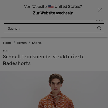
Alle Zölle bezahlt
Lust auf 10 % Rabatt? Greifen Sie zu – und dazu weitere exklusive Prämien, wenn Sie Mitglied bei Sparks werden
Von Website
United States?
Zur Website wechseln
Menü
Anmelden
Gespeichert
Tasche
Home
Herren
Shorts
M&S
Schnell trocknende, strukturierte
Badeshorts