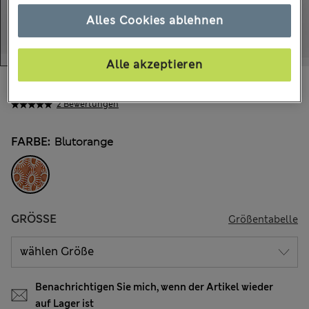
Alles Cookies ablehnen
Alle akzeptieren
€37.00
Alle Preise enthalten Steuern und Abgaben
2 Bewertungen
FARBE:
Blutorange
GRÖSSE
Größentabelle
Benachrichtigen Sie mich, wenn der Artikel wieder
auf Lager ist