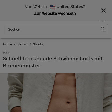
Alle Zölle bezahlt
Lust auf 10 % Rabatt? Greifen Sie zu – und dazu weitere exklusive Prämien, wenn Sie Mitglied bei Sparks werden
Von Website
United States?
Zur Website wechseln
Menü
Anmelden
Gespeichert
Tasche
Home
Herren
Shorts
M&S
Schnell trocknende Schwimmshorts mit
Blumenmuster