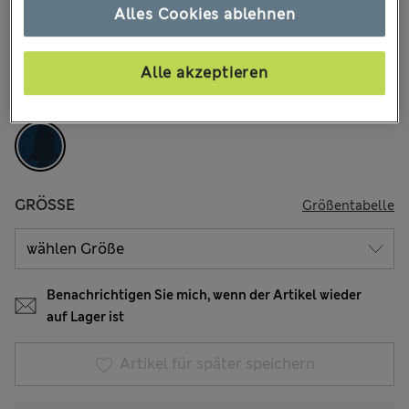
€37.00
Alle Preise enthalten Steuern und Abgaben
Alles Cookies ablehnen
3 Bewertungen
Alle akzeptieren
FARBE:
Marineblau Dunkel
Ausverkauft
GRÖSSE
Größentabelle
Benachrichtigen Sie mich, wenn der Artikel wieder
auf Lager ist
Artikel für später speichern