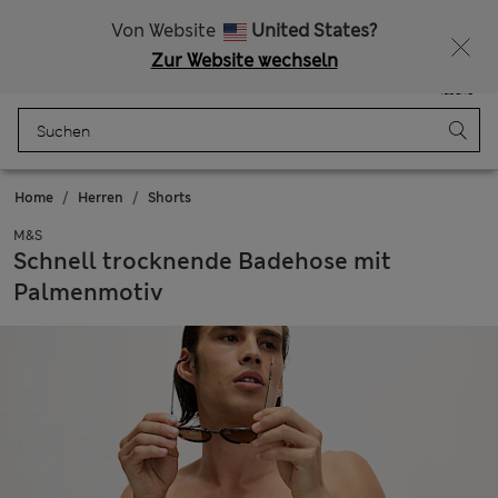
Alle Zölle bezahlt
Lust auf 10 % Rabatt? Greifen Sie zu – und dazu weitere exklusive Prämien, wenn Sie Mitglied bei Sparks werden
Von Website
United States?
Zur Website wechseln
Menü
Anmelden
Gespeichert
Tasche
Home
Herren
Shorts
M&S
Schnell trocknende Badehose mit
Palmenmotiv