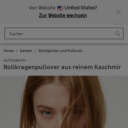
Alle Zölle bezahlt
Lust auf 10 % Rabatt? Greifen Sie zu – und dazu weitere exklusive Prämien, wenn Sie Mitglied bei Sparks werden
Von Website
United States?
Zur Website wechseln
Menü
Anmelden
Gespeichert
Tasche
Home
Damen
Strickjacken und Pullover
AUTOGRAPH
Rollkragenpullover aus reinem Kaschmir