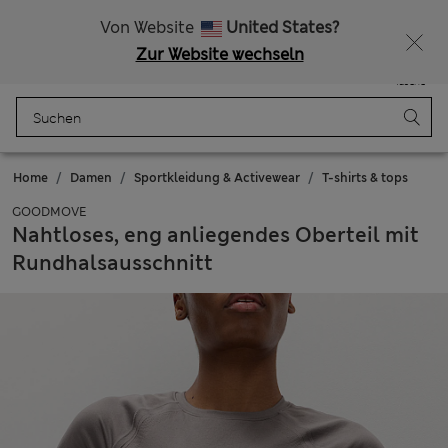
Alle Zölle bezahlt
Lust auf 10 % Rabatt? Greifen Sie zu – und dazu weitere exklusive Prämien, wenn Sie Mitglied bei Sparks werden
Von Website
United States?
Zur Website wechseln
Menü
Anmelden
Gespeichert
Tasche
Home
Damen
Sportkleidung & Activewear
T-shirts & tops
GOODMOVE
Nahtloses, eng anliegendes Oberteil mit
Rundhalsausschnitt