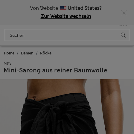
Alle Zölle bezahlt
Lust auf 10 % Rabatt? Greifen Sie zu – und dazu weitere exklusive Prämien, wenn Sie Mitglied bei Sparks werden
Von Website
United States?
Zur Website wechseln
Menü
Anmelden
Gespeichert
Tasche
Home
Damen
Röcke
M&S
Mini-Sarong aus reiner Baumwolle