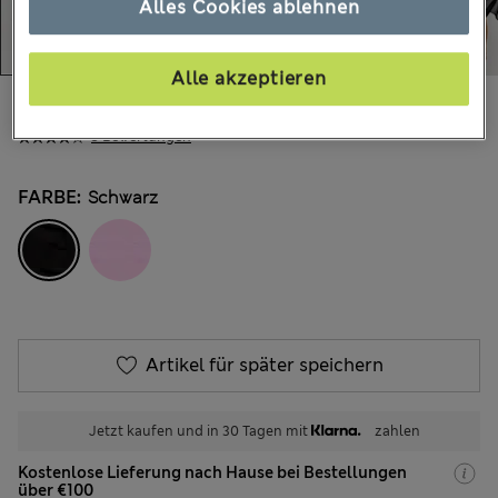
Alles Cookies ablehnen
Alle akzeptieren
€19.00
Alle Preise enthalten Steuern und Abgaben
3 Bewertungen
FARBE:
Schwarz
Artikel für später speichern
Jetzt kaufen und in 30 Tagen mit
zahlen
Kostenlose Lieferung nach Hause bei Bestellungen
über €100