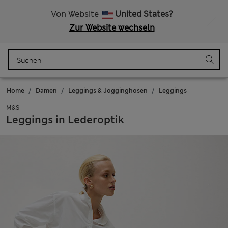
Alle Zölle bezahlt
Lust auf 10 % Rabatt? Greifen Sie zu – und dazu weitere exklusive Prämien, wenn Sie Mitglied bei Sparks werden
Von Website
United States?
Zur Website wechseln
Menü
Anmelden
Gespeichert
Tasche
Home
Damen
Leggings & Jogginghosen
Leggings
M&S
Leggings in Lederoptik