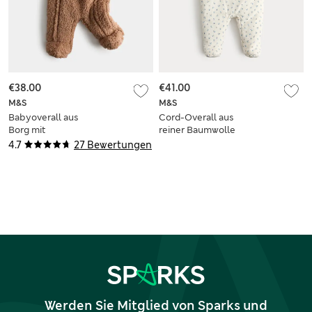
€38.00
€41.00
M&S
M&S
Babyoverall aus
Cord-Overall aus
Borg mit
reiner Baumwolle
Reißverschluss (1–12
mit Blümchendesign
4.7
27 Bewertungen
M.)
(0–12 Monate)
Werden Sie Mitglied von Sparks und