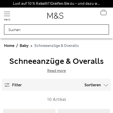
Alle Zölle bezahlt
Lust auf 10 % Rabatt? Greifen Sie zu – und dazu weitere exklusive Prämien, wenn Sie Mitglied bei Sparks werden
Menü
Home
Baby
Schneeanzüge & Overalls
Schneeanzüge & Overalls
Read more
Filter
Sortieren
10 Artikel