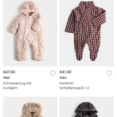
€47.00
€41.00
M&S
M&S
Schneeanzug mit
Karierter
lustigem
Schlafanzug (0–12
Blumenprint (0–3
Monate)
Jahre)