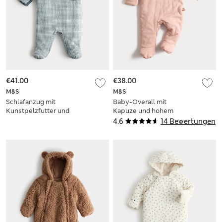
€41.00
€38.00
M&S
M&S
Schlafanzug mit
Baby-Overall mit
Kunstpelzfutter und
Kapuze und hohem
Vichykaro-Muster
Baumwollanteil (0–
4.6
14 Bewertungen
(0–12 Monate)
12 M.)