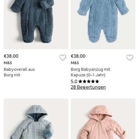
€38.00
€38.00
M&S
M&S
Babyoverall aus
Borg Babyanzug mit
Borg mit
Kapuze (0–1 Jahr)
Reißverschluss (0–
5.0
12 Monate)
28 Bewertungen