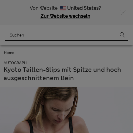
Alle Zölle bezahlt
Lust auf 10 % Rabatt? Greifen Sie zu – und dazu weitere exklusive Prämien, wenn Sie Mitglied bei Sparks werden
Von Website
United States?
Zur Website wechseln
Menü
Anmelden
Gespeichert
Tasche
Home
AUTOGRAPH
Kyoto Taillen-Slips mit Spitze und hoch
ausgeschnittenem Bein