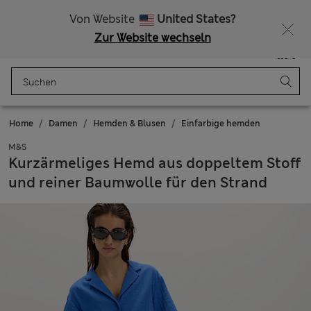
Alle Zölle bezahlt
Lust auf 10 % Rabatt? Greifen Sie zu – und dazu weitere exklusive Prämien, wenn Sie Mitglied bei Sparks werden
Von Website
United States?
Zur Website wechseln
Menü
Anmelden
Gespeichert
Tasche
Home
Damen
Hemden & Blusen
Einfarbige hemden
M&S
Kurzärmeliges Hemd aus doppeltem Stoff
und reiner Baumwolle für den Strand