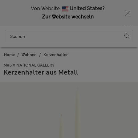
Alle Zölle bezahlt
Lust auf 10 % Rabatt? Greifen Sie zu – und dazu weitere exklusive Prämien, wenn Sie Mitglied bei Sparks werden
Von Website
United States?
Zur Website wechseln
Menü
Anmelden
Gespeichert
Tasche
Home
Wohnen
Kerzenhalter
M&S X NATIONAL GALLERY
Kerzenhalter aus Metall