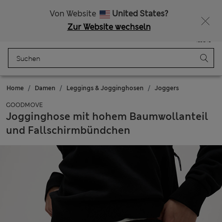
Alle Zölle bezahlt
Lust auf 10 % Rabatt? Greifen Sie zu – und dazu weitere exklusive Prämien, wenn Sie Mitglied bei Sparks werden
Von Website
United States?
Zur Website wechseln
Menü
Anmelden
Gespeichert
Tasche
Home
Damen
Leggings & Jogginghosen
Joggers
GOODMOVE
Jogginghose mit hohem Baumwollanteil
und Fallschirmbündchen