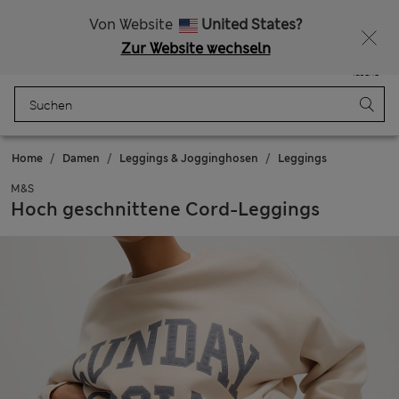
Alle Zölle bezahlt
Lust auf 10 % Rabatt? Greifen Sie zu – und dazu weitere exklusive Prämien, wenn Sie Mitglied bei Sparks werden
Von Website
United States?
Zur Website wechseln
Menü
Anmelden
Gespeichert
Tasche
Home
Damen
Leggings & Jogginghosen
Leggings
M&S
Hoch geschnittene Cord-Leggings