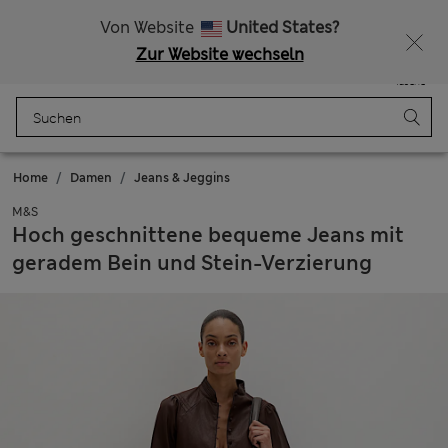
Alle Zölle bezahlt
Von Website
United States?
Zur Website wechseln
Menü
Anmelden
Gespeichert
Tasche
Home
Damen
Jeans & Jeggins
M&S
Hoch geschnittene bequeme Jeans mit
geradem Bein und Stein-Verzierung