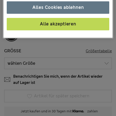
123 Bewertungen
Alles Cookies ablehnen
FARBE:
Black
Ausverkauft
Alle akzeptieren
GRÖSSE
Größentabelle
Benachrichtigen Sie mich, wenn der Artikel wieder
auf Lager ist
Artikel für später speichern
Jetzt kaufen und in 30 Tagen mit
zahlen