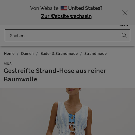
Alle Zölle bezahlt
Lust auf 10 % Rabatt? Greifen Sie zu – und dazu weitere exklusive Prämien, wenn Sie Mitglied bei Sparks werden
Von Website
United States?
Zur Website wechseln
Menü
Anmelden
Gespeichert
Tasche
Home
Damen
Bade- & Strandmode
Strandmode
M&S
Gestreifte Strand-Hose aus reiner
Baumwolle