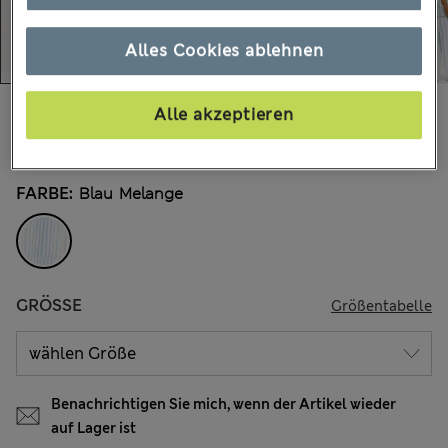
Alles Cookies ablehnen
€41.00
Alle Preise enthalten Steuern und Abgaben
Alle akzeptieren
27 Bewertungen
FARBE:
Blau Melange
GRÖSSE
Größentabelle
Benachrichtigen Sie mich, wenn der Artikel wieder
auf Lager ist