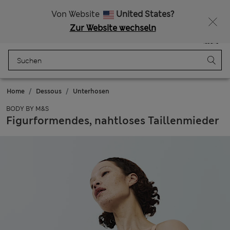
Alle Zölle bezahlt
Lust auf 10 % Rabatt? Greifen Sie zu – und dazu weitere exklusive Prämien, wenn Sie Mitglied bei Sparks werden
Von Website
United States?
Zur Website wechseln
Menü
Anmelden
Gespeichert
Tasche
Home
Dessous
Unterhosen
BODY BY M&S
Figurformendes, nahtloses Taillenmieder