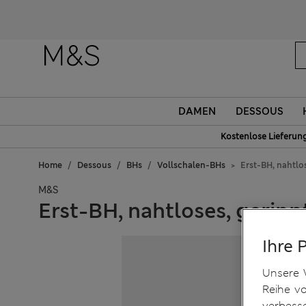
DAMEN
DESSOUS
Kostenlose Lieferun
Home
Dessous
BHs
Vollschalen-BHs
Erst-BH, nahtlo
M&S
Erst-BH, nahtloses, gerip
Ihre 
Unsere 
Reihe v
verbess