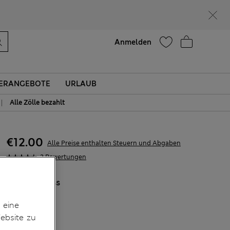
Lust auf 10 % Rabatt? Greifen Sie zu – und dazu weitere exklusive Prämien, wenn Sie Mitglied bei Sparks werden
Hilfe
Anmelden
ERANGEBOTE
URLAUB
|
Alle Zölle bezahlt
€12.00
Alle Preise enthalten Steuern und Abgaben
2 Bewertungen
FARBE:
Weiss
 eine
ebsite zu