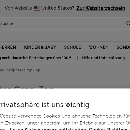
Alle Zölle bezahlt
Von Website
United States?
Zur Website wechseln
HERREN
KINDER & BABY
SCHULE
WOHNEN
SOND
|
g nach Hause bei Bestellungen über 100 €
Hilfe und Unterstützung
ses, geripptes Crop-Top
ptes Crop-Top
Privatsphäre ist uns wichtig
Website verwendet Cookies und ähnliche Technologien für
on Zwecken, unter anderem, um Ihr Erlebnis auf unserer W
ern.
Lesen Sie hier unsere vollständige Cookie-Richtlinie.