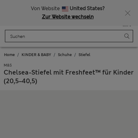
Alle Zölle bezahlt
Lust auf 10 % Rabatt? Greifen Sie zu – und dazu weitere exklusive Prämien, wenn Sie Mitglied bei Sparks werden
Von Website
United States?
Zur Website wechseln
Menü
Anmelden
Gespeichert
Tasche
Home
KINDER & BABY
Schuhe
Stiefel
M&S
Chelsea-Stiefel mit Freshfeet™ für Kinder
(20,5–40,5)