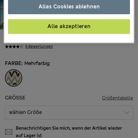
Alles Cookies ablehnen
Alle akzeptieren
€24.00
Alle Preise enthalten Steuern und Abgaben
6 Bewertungen
FARBE:
Mehrfarbig
GRÖSSE
Größentabelle
Benachrichtigen Sie mich, wenn der Artikel wieder
auf Lager ist