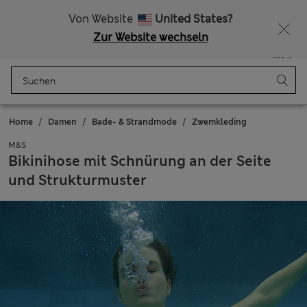
Alle Zölle bezahlt
Von Website
United States?
Zur Website wechseln
Menü
Anmelden
Gespeichert
Tasche
Home
Damen
Bade- & Strandmode
Zwemkleding
M&S
Bikinihose mit Schnürung an der Seite
und Strukturmuster