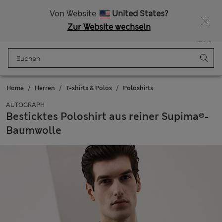
Alle Zölle bezahlt
Lust auf 10 % Rabatt? Greifen Sie zu – und dazu weitere exklusive Prämien, wenn Sie Mitglied bei Sparks werden
Von Website
United States?
Zur Website wechseln
Menü
Anmelden
Gespeichert
Tasche
Home
Herren
T-shirts & Polos
Poloshirts
AUTOGRAPH
Besticktes Poloshirt aus reiner Supima®-
Baumwolle