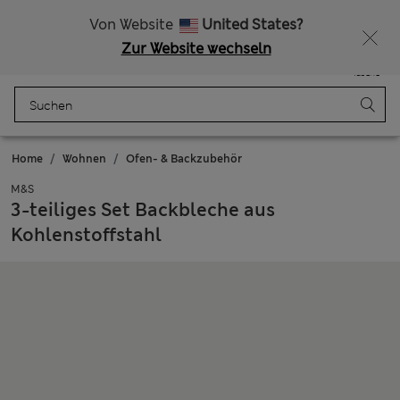
Alle Zölle bezahlt
Von Website
United States?
Zur Website wechseln
Menü
Anmelden
Gespeichert
Tasche
Home
Wohnen
Ofen- & Backzubehör
M&S
3-teiliges Set Backbleche aus
Kohlenstoffstahl