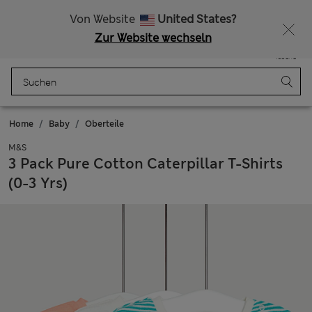
Alle Zölle bezahlt
15 % Rabatt und ein zusätzlicher Bonus - ENDET HEUTE
Von Website
United States?
Zur Website wechseln
Menü
Anmelden
Gespeichert
Tasche
Home
Baby
Oberteile
M&S
3 Pack Pure Cotton Caterpillar T-Shirts
(0-3 Yrs)