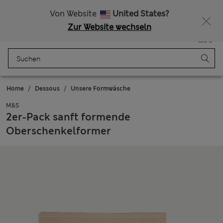
Alle Zölle bezahlt
15 % Rabatt und ein zusätzlicher Bonus - ENDET HEUTE
Von Website
United States?
Zur Website wechseln
Menü
Anmelden
Gespeichert
Tasche
Home
Dessous
Unsere Formwäsche
M&S
2er-Pack sanft formende
Oberschenkelformer