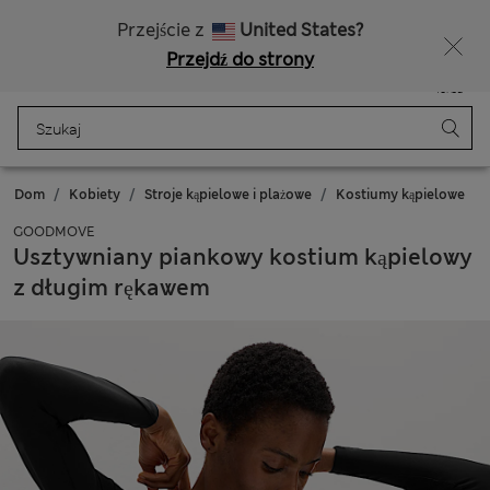
Bezpłatna dostawa od 150 zł
Masz ochotę na 10% zniżki? Otrzymasz ją oraz wiele wyjątkowych nagród, gdy dołączysz do Sparks
Przejście z
United States?
Przejdź do strony
Menu
Zaloguj się
Zapisano
Torba
Dom
Kobiety
Stroje kąpielowe i plażowe
Kostiumy kąpielowe
GOODMOVE
Usztywniany piankowy kostium kąpielowy
z długim rękawem