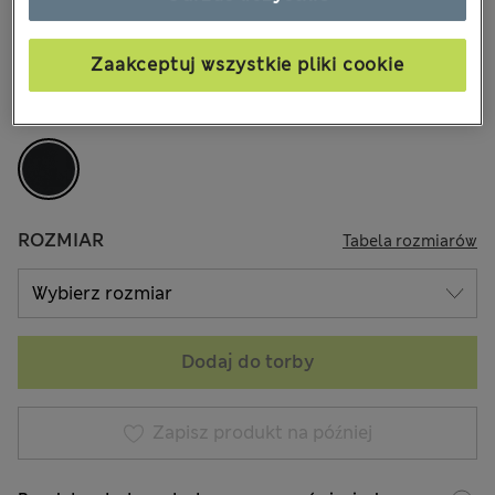
zł270,00
Wszystkie ceny zawierają podatki i cła
Zaakceptuj wszystkie pliki cookie
KOLOR:
Czarny
Wyprzedane
ROZMIAR
Tabela rozmiarów
Dodaj do torby
Zapisz produkt na później