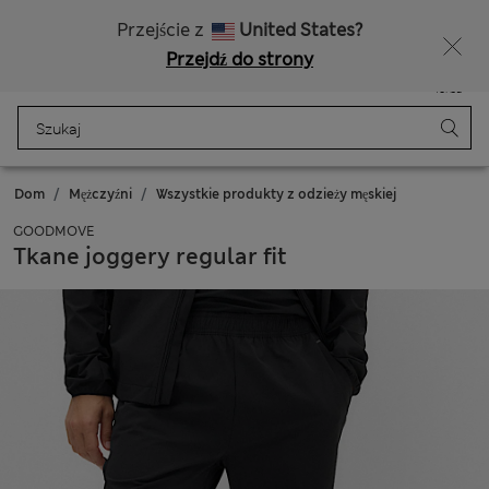
15% zniżki oraz niespodzianka - DO DZISIAJ
Bezpłatna dostawa od 150 zł
Przejście z
United States?
Przejdź do strony
Menu
Zaloguj się
Zapisano
Torba
Dom
Mężczyźni
Wszystkie produkty z odzieży męskiej
GOODMOVE
Tkane joggery regular fit