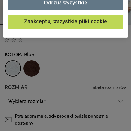
Odrzuć wszystkie
Zaakceptuj wszystkie pliki cookie
zł205,00
Wszystkie ceny zawierają podatki i cła
KOLOR:
Blue
ROZMIAR
Tabela rozmiarów
Powiadom mnie, gdy produkt będzie ponownie
dostępny