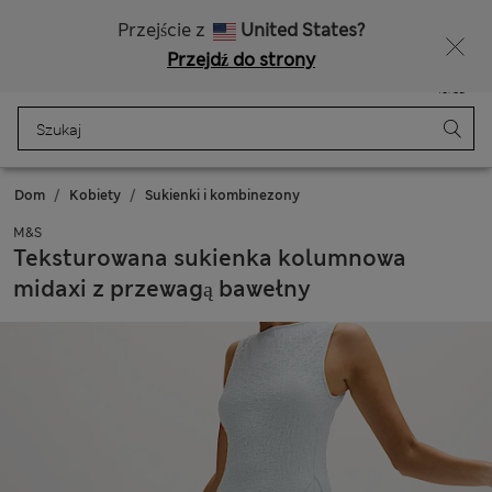
Bezpłatna dostawa od 150 zł
Masz ochotę na 10% zniżki? Otrzymasz ją oraz wiele wyjątkowych nagród, gdy dołączysz do Sparks
Przejście z
United States?
Przejdź do strony
Menu
Zaloguj się
Zapisano
Torba
Dom
Kobiety
Sukienki i kombinezony
M&S
Teksturowana sukienka kolumnowa
midaxi z przewagą bawełny