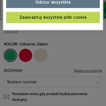
Odrzuć wszystkie
Zaakceptuj wszystkie pliki cookie
zł195,00
Wszystkie ceny zawierają podatki i cła
KOLOR:
Odcienie Zieleni
ROZMIAR
Tabela rozmiarów
Powiadom mnie, gdy produkt będzie ponownie
dostępny