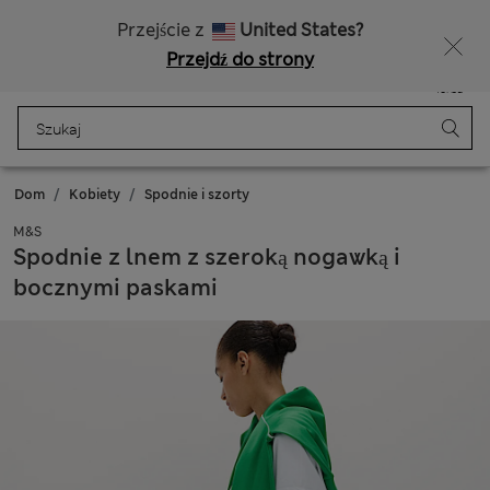
Bezpłatna dostawa od 150 zł
Masz ochotę na 10% zniżki? Otrzymasz ją oraz wiele wyjątkowych nagród, gdy dołączysz do Sparks
Przejście z
United States?
Przejdź do strony
Menu
Zaloguj się
Zapisano
Torba
Dom
Kobiety
Spodnie i szorty
M&S
Spodnie z lnem z szeroką nogawką i
bocznymi paskami