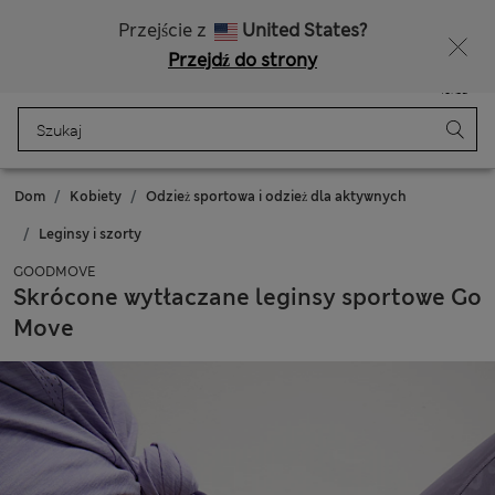
Bezpłatna dostawa od 150 zł
Masz ochotę na 10% zniżki? Otrzymasz ją oraz wiele wyjątkowych nagród, gdy dołączysz do Sparks
Przejście z
United States?
Przejdź do strony
Menu
Zaloguj się
Zapisano
Torba
Dom
Kobiety
Odzież sportowa i odzież dla aktywnych
Leginsy i szorty
GOODMOVE
Skrócone wytłaczane leginsy sportowe Go
Move