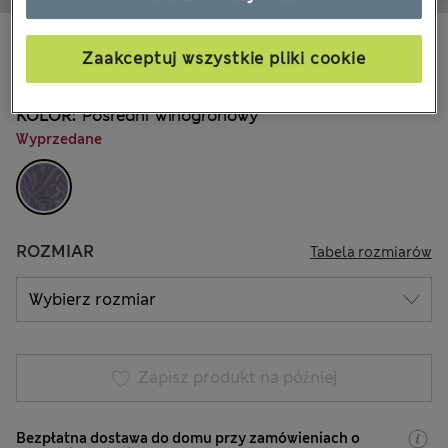
zł130,00
Wszystkie ceny zawierają podatki i cła
Zaakceptuj wszystkie pliki cookie
KOLOR:
Pośredni Winogronowy
Wyprzedane
ROZMIAR
Tabela rozmiarów
Zapisz produkt na później
Bezpłatna dostawa do domu przy zamówieniach o