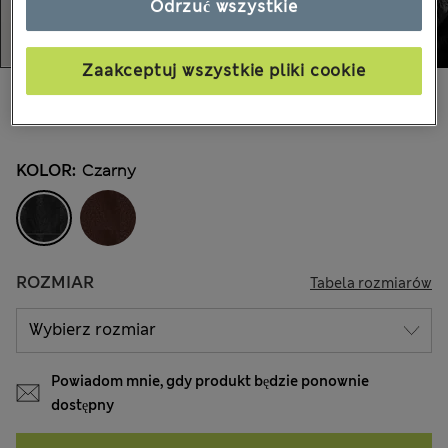
Odrzuć wszystkie
Zaakceptuj wszystkie pliki cookie
zł375,00
Wszystkie ceny zawierają podatki i cła
KOLOR:
Czarny
ROZMIAR
Tabela rozmiarów
Powiadom mnie, gdy produkt będzie ponownie
dostępny