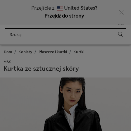
15% zniżki oraz niespodzianka - DO DZISIAJ
Bezpłatna dostawa od 150 zł
Przejście z
United States?
Przejdź do strony
Menu
Zaloguj się
Zapisano
Torba
Dom
Kobiety
Płaszcze i kurtki
Kurtki
M&S
Kurtka ze sztucznej skóry