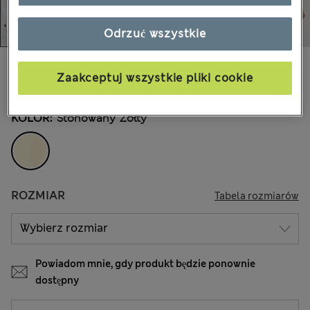
Odrzuć wszystkie
zł215,00
Wszystkie ceny zawierają podatki i cła
Zaakceptuj wszystkie pliki cookie
KOLOR:
Stonowany Żółty
ROZMIAR
Tabela rozmiarów
Powiadom mnie, gdy produkt będzie ponownie
dostępny