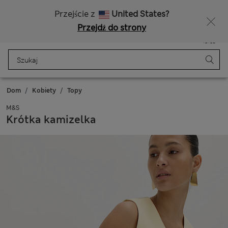
Bezpłatna dostawa od 150 zł
Masz ochotę na 10% zniżki? Otrzymasz ją oraz wiele wyjątkowych nagród, gdy dołączysz do Sparks
Przejście z
United States?
Przejdź do strony
Menu
Zaloguj się
Zapisano
Torba
Dom
Kobiety
Topy
M&S
Krótka kamizelka