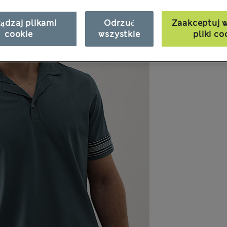
ądzaj plikami
Odrzuć
Zaakceptuj w
cookie
wszystkie
pliki co