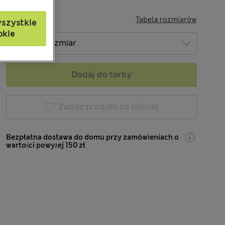
ROZMIAR
Tabela rozmiarów
szystkie
okie
Dodaj do torby
Zapisz produkt na później
Bezpłatna dostawa do domu przy zamówieniach o
wartości powyżej 150 zł