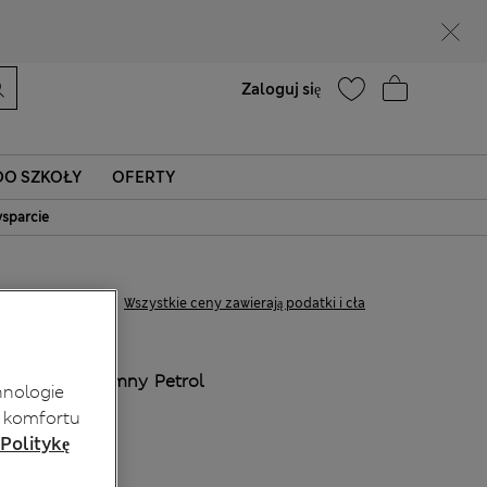
Masz ochotę na 10% zniżki? Otrzymasz ją oraz wiele wyjątkowych nagród, gdy dołączysz do Sparks
Pomoc
Zaloguj się
O SZKOŁY
OFERTY
sparcie
zł235,00
Wszystkie ceny zawierają podatki i cła
KOLOR:
Ciemny Petrol
hnologie
Wyprzedane
 komfortu
 Politykę