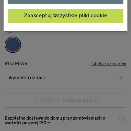
zł120,00
Wszystkie ceny zawierają podatki i cła
Zaakceptuj wszystkie pliki cookie
KOLOR:
Granatowy
Wyprzedane
ROZMIAR
Tabela rozmiarów
Zapisz produkt na później
Bezpłatna dostawa do domu przy zamówieniach o
wartości powyżej 150 zł