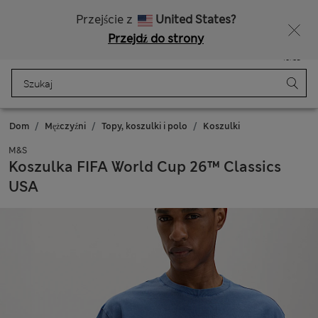
Bezpłatna dostawa od 150 zł
Masz ochotę na 10% zniżki? Otrzymasz ją oraz wiele wyjątkowych nagród, gdy dołączysz do Sparks
Przejście z
United States?
Przejdź do strony
Menu
Zaloguj się
Zapisano
Torba
Dom
Mężczyźni
Topy, koszulki i polo
Koszulki
M&S
Koszulka FIFA World Cup 26™ Classics
USA