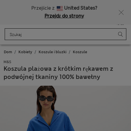
Bezpłatna dostawa od 150 zł
Masz ochotę na 10% zniżki? Otrzymasz ją oraz wiele wyjątkowych nagród, gdy dołączysz do Sparks
Przejście z
United States?
Przejdź do strony
Menu
Zaloguj się
Zapisano
Torba
Dom
Kobiety
Koszule i bluzki
Koszule
M&S
Koszula plażowa z krótkim rękawem z
podwójnej tkaniny 100% bawełny