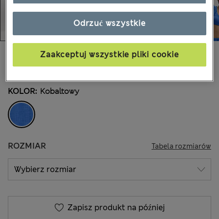
Odrzuć wszystkie
zł150,00
Zaakceptuj wszystkie pliki cookie
Wszystkie ceny zawierają podatki i cła
KOLOR:
Kobaltowy
ROZMIAR
Tabela rozmiarów
Zapisz produkt na później