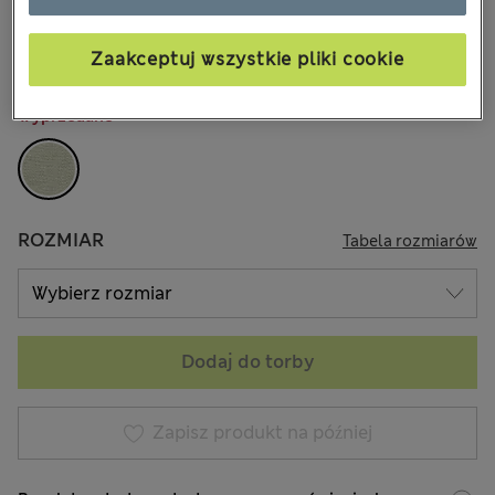
zł105,00
Wszystkie ceny zawierają podatki i cła
Zaakceptuj wszystkie pliki cookie
KOLOR:
Zielony
Wyprzedane
ROZMIAR
Tabela rozmiarów
Dodaj do torby
Zapisz produkt na później