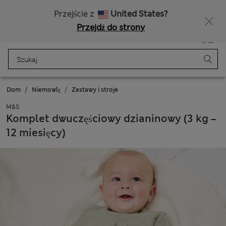
Bezpłatna dostawa od 150 zł
Masz ochotę na 10% zniżki? Otrzymasz ją oraz wiele wyjątkowych nagród, gdy dołączysz do Sparks
Przejście z
United States?
Przejdź do strony
Menu
Zaloguj się
Zapisano
Torba
Dom
Niemowlę
Zestawy i stroje
M&S
Komplet dwuczęściowy dzianinowy (3 kg –
12 miesięcy)