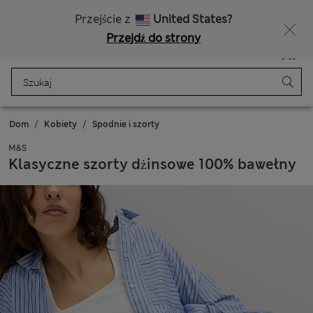
Bezpłatna dostawa od 150 zł
Masz ochotę na 10% zniżki? Otrzymasz ją oraz wiele wyjątkowych nagród, gdy dołączysz do Sparks
Przejście z
United States?
Przejdź do strony
Menu
Zaloguj się
Zapisano
Torba
Dom
Kobiety
Spodnie i szorty
M&S
Klasyczne szorty dżinsowe 100% bawełny