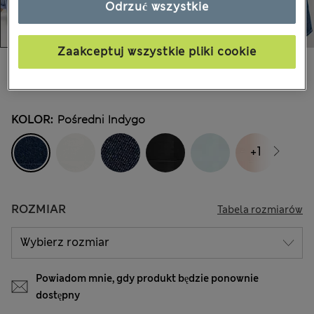
Odrzuć wszystkie
Zaakceptuj wszystkie pliki cookie
zł150,00
Wszystkie ceny zawierają podatki i cła
KOLOR:
Pośredni Indygo
+1
ROZMIAR
Tabela rozmiarów
Powiadom mnie, gdy produkt będzie ponownie
dostępny