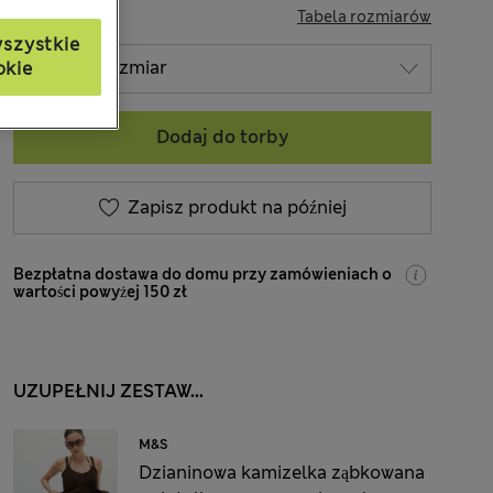
ROZMIAR
Tabela rozmiarów
szystkie
okie
Dodaj do torby
Zapisz produkt na później
Bezpłatna dostawa do domu przy zamówieniach o
wartości powyżej 150 zł
UZUPEŁNIJ ZESTAW...
M&S
Dzianinowa kamizelka ząbkowana