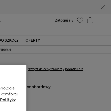
Pomoc
Zaloguj się
O SZKOŁY
OFERTY
sparcie
zł225,00
Wszystkie ceny zawierają podatki i cła
KOLOR:
Ciemnobordowy
hnologie
 komfortu
 Politykę