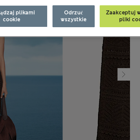
ądzaj plikami
Odrzuć
Zaakceptuj w
cookie
wszystkie
pliki co