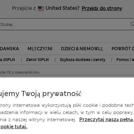
15% zniżki oraz niespodzianka - DO DZISIAJ
Przejście z
United States?
Przejdź do strony
A DAMSKA
MĘŻCZYŹNI
DZIECI & NIEMOWLĘ
POWRÓT D
|
|
|
a 20PLN
Zwrot 10PLN
Szybsza dostawa i zwroty
Pomoc i w
lar fit z mieszanki lnu
 z mieszanki lnu
ujemy Twoją prywatność
rony internetowe wykorzystują pliki cookie i podobne tec
adzenia informacji w wielu celach, w tym w celu poprawy
nia z naszej witryny internetowej.
Przeczytaj naszą pełną
ookie tutaj.