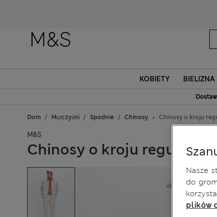
KOBIETY
BIELIZN
Dostaw
Dom
Mężczyźni
Spodnie
Chinosy
Chinosy o kroju regu
M&S
Chinosy o kroju regular fit
Szan
Nasze st
do grom
korzysta
plików c