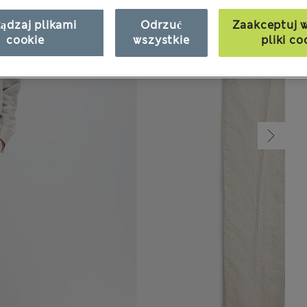
ądzaj plikami
Odrzuć
Zaakceptuj w
cookie
wszystkie
pliki co