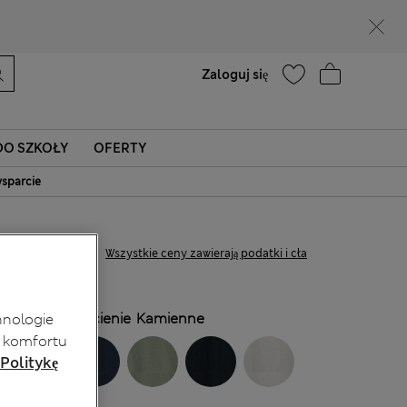
Pomoc
Zaloguj się
O SZKOŁY
OFERTY
sparcie
zł230,00
Wszystkie ceny zawierają podatki i cła
KOLOR:
Odcienie Kamienne
hnologie
 komfortu
 Politykę