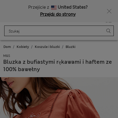
Bezpłatna dostawa od 150 zł
Masz ochotę na 10% zniżki? Otrzymasz ją oraz wiele wyjątkowych nagród, gdy dołączysz do Sparks
Przejście z
United States?
Przejdź do strony
Menu
Zaloguj się
Zapisano
Torba
Dom
Kobiety
Koszule i bluzki
Bluzki
M&S
Bluzka z bufiastymi rękawami i haftem ze
100% bawełny