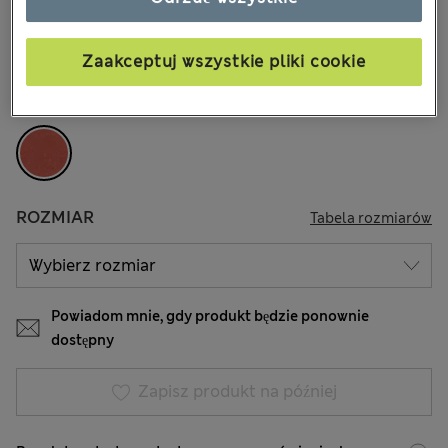
zł170,00
Wszystkie ceny zawierają podatki i cła
Zaakceptuj wszystkie pliki cookie
KOLOR:
Rdza
Wyprzedane
ROZMIAR
Tabela rozmiarów
Powiadom mnie, gdy produkt będzie ponownie
dostępny
Zapisz produkt na później