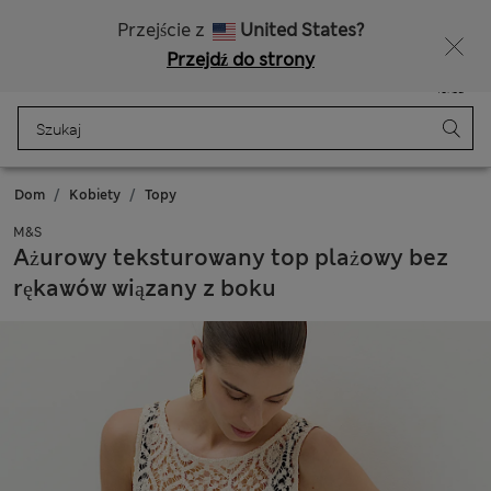
Bezpłatna dostawa od 150 zł
Masz ochotę na 10% zniżki? Otrzymasz ją oraz wiele wyjątkowych nagród, gdy dołączysz do Sparks
Przejście z
United States?
Przejdź do strony
Menu
Zaloguj się
Zapisano
Torba
Dom
Kobiety
Topy
M&S
Ażurowy teksturowany top plażowy bez
rękawów wiązany z boku