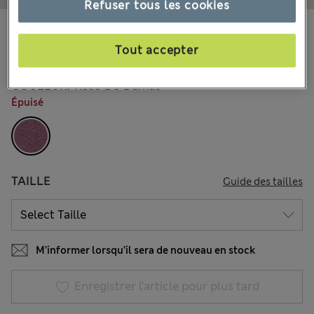
Refuser tous les cookies
€50,00
Tous les prix incluent les taxes et les frais de douanes
68 les commentaires reçus
Tout accepter
COULEUR:
Rose De Damas
Épuisé
TAILLE
Guide des tailles
M’informer lorsqu’il sera de nouveau en stock
Enregistrer l’article pour plus tard