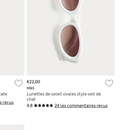
€22,00
M&S
tate
Lunettes de soleil ovales style oeil de
chat
s reçus
4.8
24 les commentaires reçus