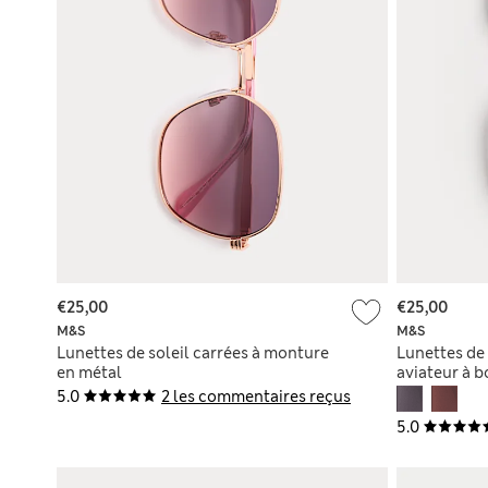
€25,00
€25,00
M&S
M&S
Lunettes de soleil carrées à monture
Lunettes de 
en métal
aviateur à b
5.0
2 les commentaires reçus
5.0