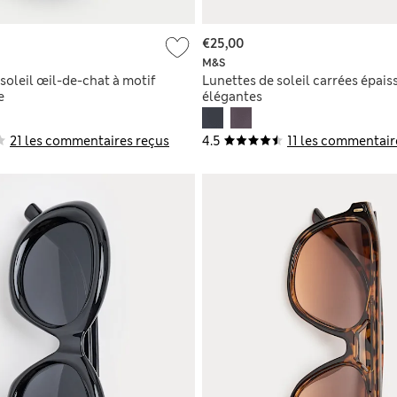
€25,00
M&S
soleil œil-de-chat à motif
Lunettes de soleil carrées épais
e
élégantes
21 les commentaires reçus
4.5
11 les commentair