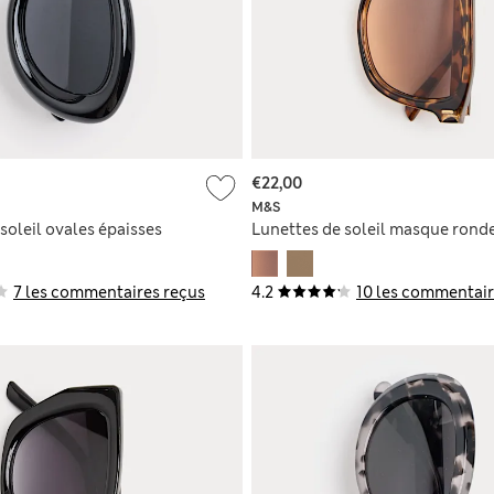
€22,00
M&S
soleil ovales épaisses
Lunettes de soleil masque rond
7 les commentaires reçus
4.2
10 les commentair