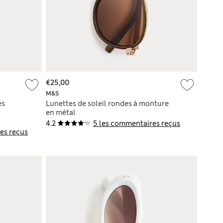
€25,00
M&S
es
Lunettes de soleil rondes à monture
en métal
4.2
5 les commentaires reçus
es reçus