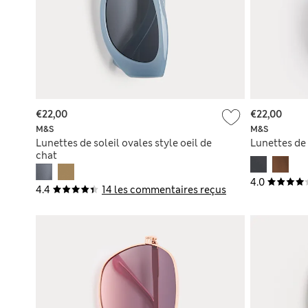
€22,00
€22,00
M&S
M&S
Lunettes de soleil ovales style oeil de
Lunettes de 
chat
4.0
4.4
14 les commentaires reçus