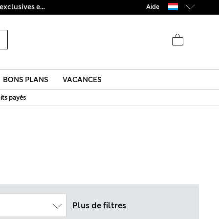
Ça vous dirait 10 % de réduction ? Profitez-en avec davantage de récompenses exclusives en vous inscrivant à Sparks
Aide
BONS PLANS
VACANCES
its payés
Plus de filtres