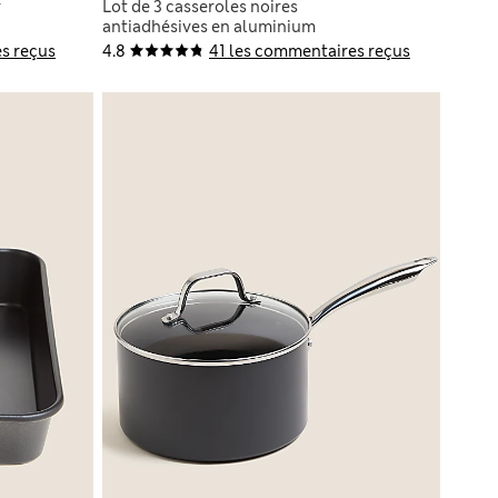
r
Lot de 3 casseroles noires
antiadhésives en aluminium
s reçus
4.8
41 les commentaires reçus