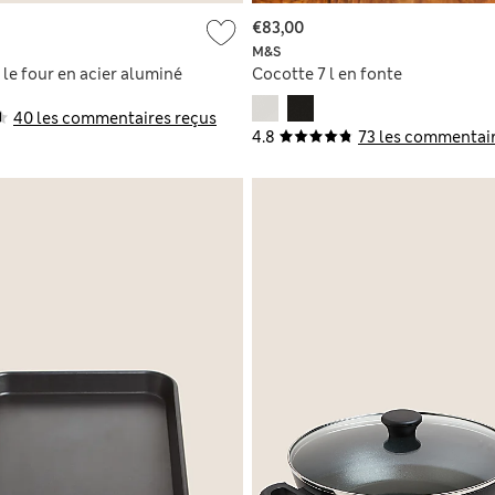
€83,00
M&S
le four en acier aluminé
Cocotte 7 l en fonte
40 les commentaires reçus
4.8
73 les commentair