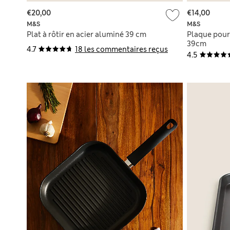
€20,00
€14,00
M&S
M&S
Plat à rôtir en acier aluminé 39 cm
Plaque pour 
39cm
4.7
18 les commentaires reçus
4.5