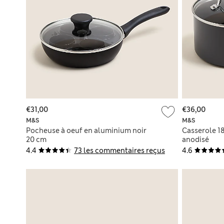
€31,00
€36,00
M&S
M&S
Pocheuse à oeuf en aluminium noir
Casserole 1
20 cm
anodisé
4.4
73 les commentaires reçus
4.6