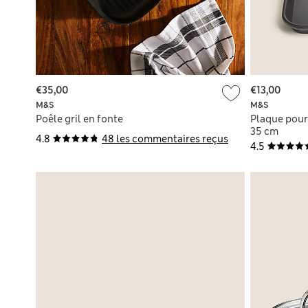
€35,00
€13,00
M&S
M&S
Poêle gril en fonte
Plaque pour 
35 cm
4.8
48 les commentaires reçus
4.5