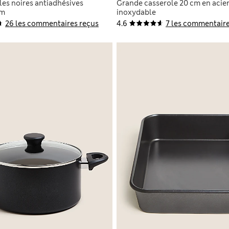
les noires antiadhésives
Grande casserole 20 cm en acie
um
inoxydable
26 les commentaires reçus
4.6
7 les commentaire