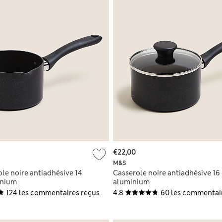
€22,00
M&S
ole noire antiadhésive 14
Casserole noire antiadhésive 16
inium
aluminium
124 les commentaires reçus
4.8
60 les commentai