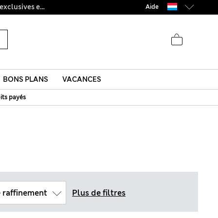
Ça vous dirait 10 % de réduction ? Profitez-en avec davantage de récompenses exclusives en vous inscrivant à Sparks
Aide
BONS PLANS
VACANCES
its payés
 raffinement
Plus de filtres