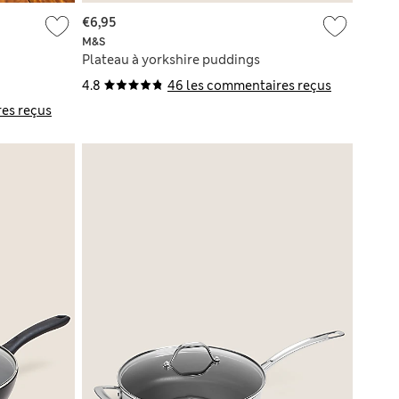
€6,95
M&S
Plateau à yorkshire puddings
4.8
46 les commentaires reçus
es reçus