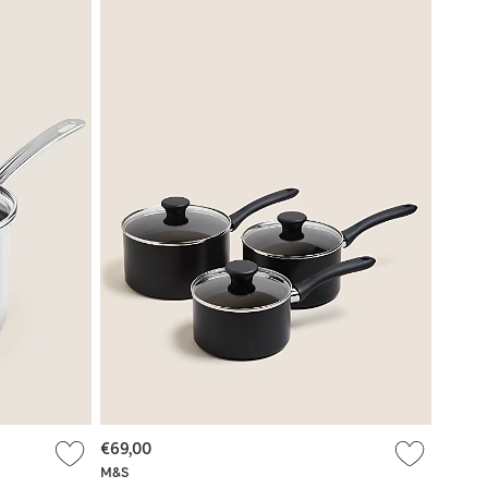
€69,00
M&S