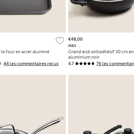
€48,00
M&S
le four en acier aluminé
Grand wok antiadhésif 30 cm en
aluminium noir
44 les commentaires reçus
4.7
76 les commentair