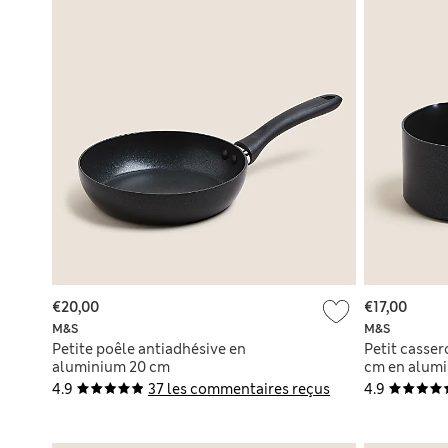
€20,00
€17,00
M&S
M&S
Petite poêle antiadhésive en
Petit casser
aluminium 20 cm
cm en alum
4.9
37 les commentaires reçus
4.9