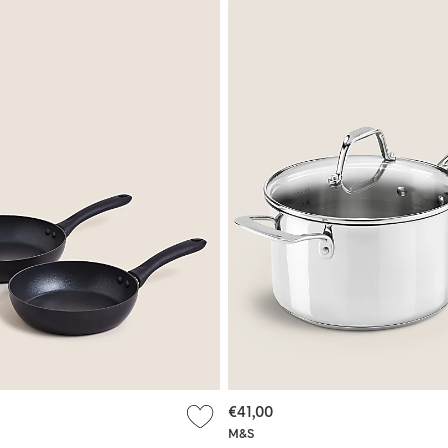
€41,00
M&S