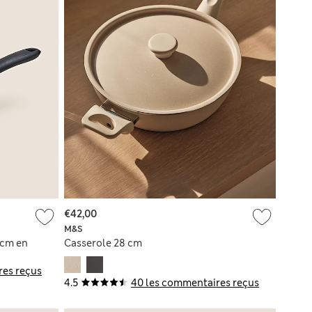
€42,00
M&S
 cm en
Casserole 28 cm
res reçus
4.5
40 les commentaires reçus