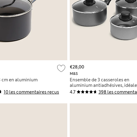
€28,00
M&S
8 cm en aluminium
Ensemble de 3 casseroles en
aluminium antiadhésives, idéale
pour le quotidien
10 les commentaires reçus
4.7
398 les commentai