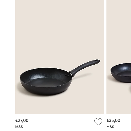
€27,00
€35,00
M&S
M&S