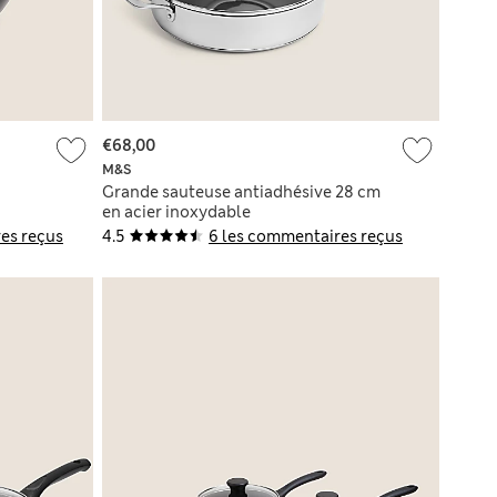
€68,00
M&S
Grande sauteuse antiadhésive 28 cm
en acier inoxydable
es reçus
4.5
6 les commentaires reçus