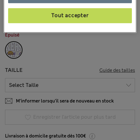
€24,00
Tous les prix incluent les taxes et les frais de douanes
12 les commentaires reçus
Tout accepter
COULEUR:
Multi
Épuisé
TAILLE
Guide des tailles
M’informer lorsqu’il sera de nouveau en stock
Enregistrer l’article pour plus tard
Livraison à domicile gratuite dès 100€