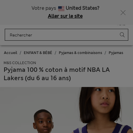
Tous droits payés
Ça vous dirait 10 % de réduction ? Profitez-en avec davantage de récompenses exclusives en vous inscrivant à Sparks
Votre pays
United States?
Aller sur le site
Menu
Se connecter
Enregistré
Panier
Accueil
ENFANT & BÉBÉ
Pyjamas & combinaisons
Pyjamas
M&S COLLECTION
Pyjama 100 % coton à motif NBA LA
Lakers (du 6 au 16 ans)