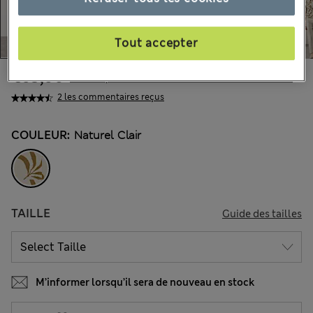
Tout accepter
€63,00
Tous les prix incluent les taxes et les frais de douanes
2 les commentaires reçus
COULEUR:
Naturel Clair
TAILLE
Guide des tailles
M’informer lorsqu’il sera de nouveau en stock