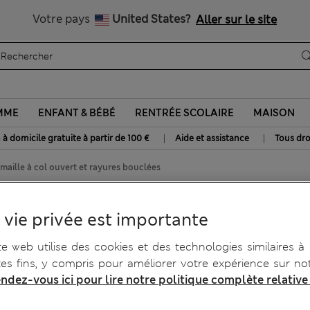
btenez 15 % de réduction, avec un cadeau en plus - DERNIER JO
Tous droits payés
Votre pays
United States?
Aller sur le site
MME
ENFANT & BÉBÉ
RENTRÉE SCOLAIRE
MAISON
|
|
 à domicile gratuite à partir de 100 €
Aide et assistance
Tous dro
maille à col ouvert et rayures bouclées
t et rayures bouclées
 vie privée est importante
te web utilise des cookies et des technologies similaires à
tes fins, y compris pour améliorer votre expérience sur not
ndez-vous ici pour lire notre politique complète relative