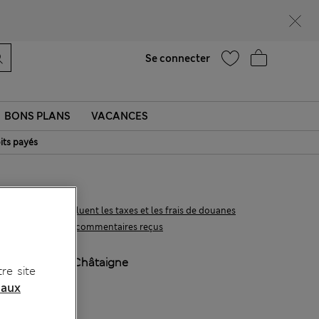
UR
Aide
Se connecter
BONS PLANS
VACANCES
its payés
€49,00
Tous les prix incluent les taxes et les frais de douanes
1 les commentaires reçus
COULEUR:
Châtaigne
re site
 aux