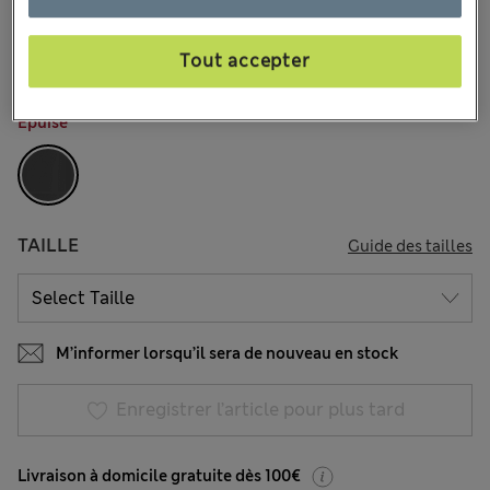
€47,00
Tous les prix incluent les taxes et les frais de douanes
11 les commentaires reçus
Tout accepter
COULEUR:
Carbone
Épuisé
TAILLE
Guide des tailles
M’informer lorsqu’il sera de nouveau en stock
Enregistrer l’article pour plus tard
Livraison à domicile gratuite dès 100€