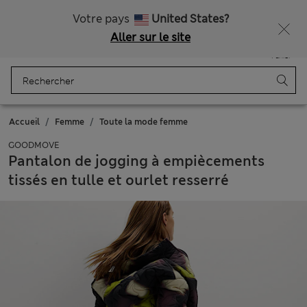
Tous droits payés
Ça vous dirait 10 % de réduction ? Profitez-en avec davantage de récompenses exclusives en vous inscrivant à Sparks
Votre pays
United States?
Aller sur le site
Menu
Se connecter
Enregistré
Panier
Accueil
Femme
Toute la mode femme
GOODMOVE
Pantalon de jogging à empiècements
tissés en tulle et ourlet resserré