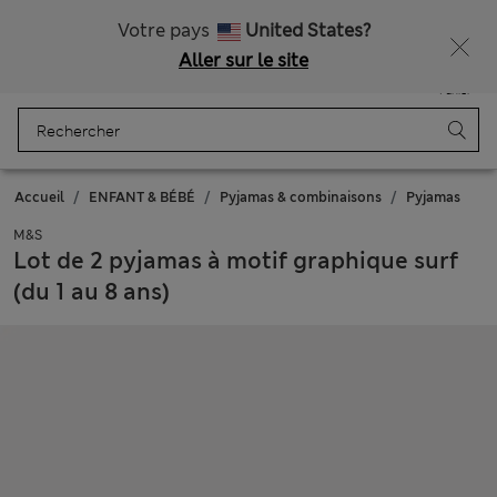
Tous droits payés
Ça vous dirait 10 % de réduction ? Profitez-en avec davantage de récompenses exclusives en vous inscrivant à Sparks
Votre pays
United States?
Aller sur le site
Menu
Se connecter
Enregistré
Panier
Accueil
ENFANT & BÉBÉ
Pyjamas & combinaisons
Pyjamas
M&S
Lot de 2 pyjamas à motif graphique surf
(du 1 au 8 ans)