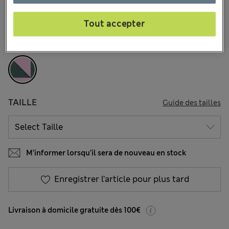
€24,00
Tous les prix incluent les taxes et les frais de douanes
1 les commentaires reçus
Tout accepter
COULEUR:
Vert Assorti
TAILLE
Guide des tailles
M’informer lorsqu’il sera de nouveau en stock
Enregistrer l’article pour plus tard
Livraison à domicile gratuite dès 100€