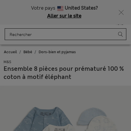
Tous droits payés
Ça vous dirait 10 % de réduction ? Profitez-en avec davantage de récompenses exclusives en vous inscrivant à Sparks
Votre pays
United States?
Aller sur le site
Menu
Se connecter
Enregistré
Panier
Accueil
Bébé
Dors-bien et pyjamas
M&S
Ensemble 8 pièces pour prématuré 100 %
coton à motif éléphant