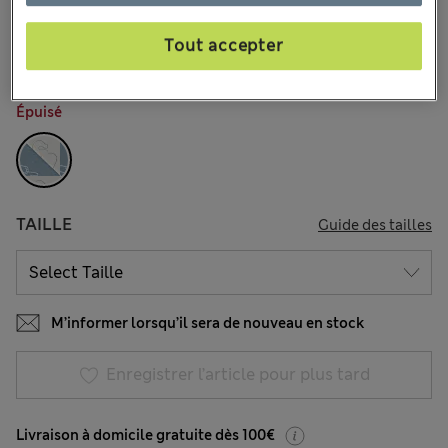
€31,00
Tous les prix incluent les taxes et les frais de douanes
12 les commentaires reçus
Tout accepter
COULEUR:
Bleu Assorti
Épuisé
TAILLE
Guide des tailles
M’informer lorsqu’il sera de nouveau en stock
Enregistrer l’article pour plus tard
Livraison à domicile gratuite dès 100€